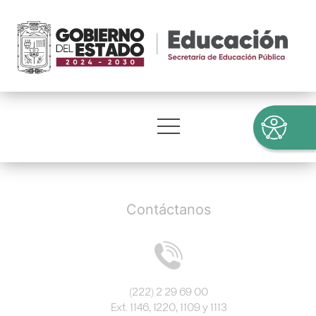
Contáctanos
(222) 2 29 69 00
Ext. 1146, 1220, 1109 y 1113