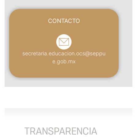
CONTACTO
secretaria.educacion.ocs@seppu
e.gob.mx
TRANSPARENCIA