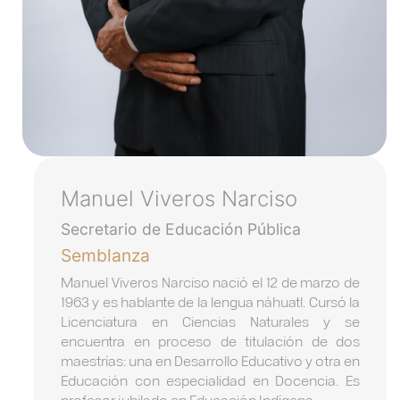
Manuel Viveros Narciso
Secretario de Educación Pública
Semblanza
Manuel Viveros Narciso nació el 12 de marzo de
1963 y es hablante de la lengua náhuatl. Cursó la
Licenciatura en Ciencias Naturales y se
encuentra en proceso de titulación de dos
maestrías: una en Desarrollo Educativo y otra en
Educación con especialidad en Docencia. Es
profesor jubilado en Educación Indígena.