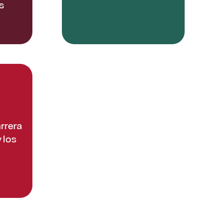
s
rrera
 los