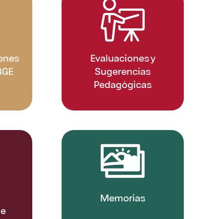
ones
Evaluaciones y
BGE
Sugerencias
Pedagógicas
Memorias
de